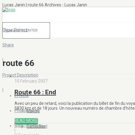
Lucas Janin | route 66 Archives - Lucas Janin
Close Project
Share
|
route 66
Project Description
10 February 2007
|
Route 66 : End
Effects
Avec un peu de retard, voici la publication du billet de fin du v
5830 km et de 18 jours. Un nouveau numéro de chambre d’hôtel a
Photography
Movies
READ MORE
Blog
Photographie
Portfolios
Demo Reel
|