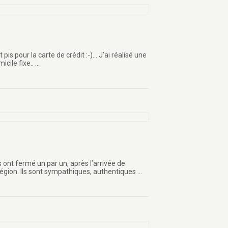
s pour la carte de crédit :-)… J’ai réalisé une
cile fixe.. …
s ont fermé un par un, après l’arrivée de
 région. Ils sont sympathiques, authentiques …