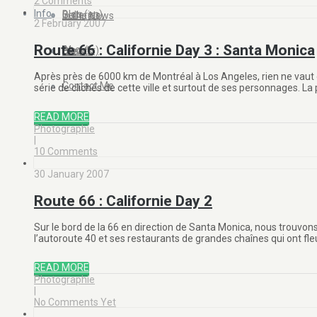
2 Comments
Info
Blog (en)
Galleries
In the News
2 February 2007
Route 66 : Californie Day 3 : Santa Monica
About
Blog (fr)
Clients
Après près de 6000 km de Montréal à Los Angeles, rien ne vaut de
Contact Me
série de clichés de cette ville et surtout de ses personnages. L
READ MORE
Photographie
|
10 Comments
30 January 2007
Route 66 : Californie Day 2
Sur le bord de la 66 en direction de Santa Monica, nous trouvons 
l’autoroute 40 et ses restaurants de grandes chaînes qui ont fleu
READ MORE
Photographie
|
No Comments Yet