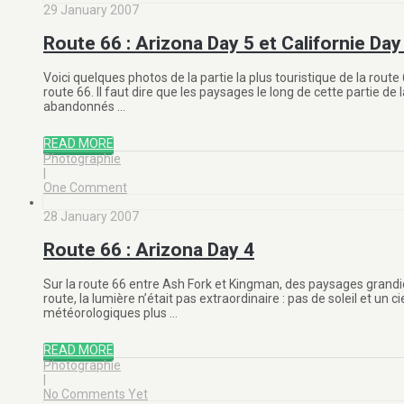
29 January 2007
Route 66 : Arizona Day 5 et Californie Day
Voici quelques photos de la partie la plus touristique de la rout
route 66. Il faut dire que les paysages le long de cette partie 
abandonnés …
READ MORE
Photographie
|
One Comment
28 January 2007
Route 66 : Arizona Day 4
Sur la route 66 entre Ash Fork et Kingman, des paysages grandi
route, la lumière n’était pas extraordinaire : pas de soleil et un
météorologiques plus …
READ MORE
Photographie
|
No Comments Yet