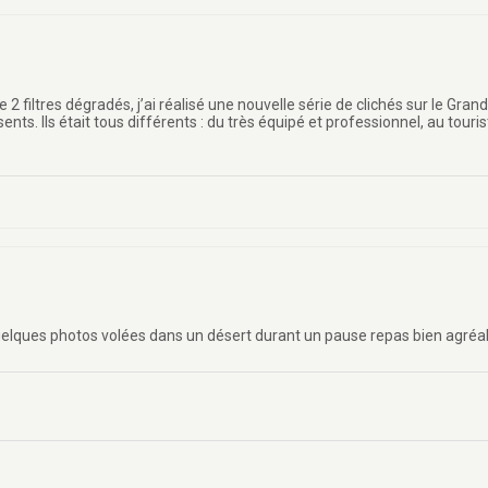
2 filtres dégradés, j’ai réalisé une nouvelle série de clichés sur le Gra
ts. Ils était tous différents : du très équipé et professionnel, au touri
lques photos volées dans un désert durant un pause repas bien agréable