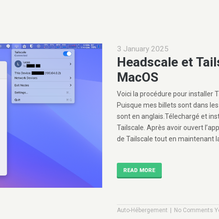
3 January 2025
Headscale et Tail
MacOS
Voici la procédure pour installer
Puisque mes billets sont dans les
sont en anglais.Télechargé et insta
Tailscale. Après avoir ouvert l’ap
de Tailscale tout en maintenant l
READ MORE
|
Auto-Hébergement
No Comments Y