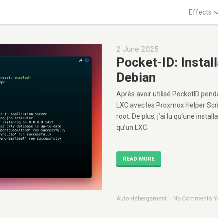
Effects
2 June 2025
Pocket-ID: Instal
Debian
Après avoir utilisé PocketID pen
LXC avec les Proxmox Helper Scrip
root. De plus, j’ai lu qu’une inst
qu’un LXC.
READ MORE
|
Auto-Hébergement
No Comments Y