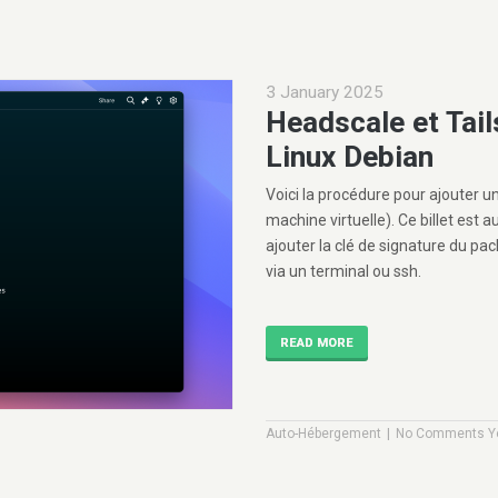
3 January 2025
Headscale et Tail
Linux Debian
Voici la procédure pour ajouter 
machine virtuelle). Ce billet est a
ajouter la clé de signature du pac
via un terminal ou ssh.
READ MORE
|
Auto-Hébergement
No Comments Y