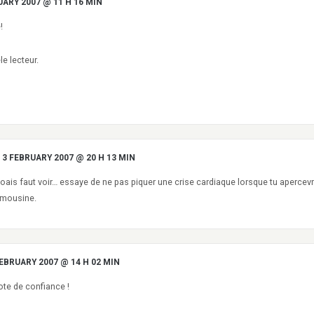
UARY 2007 @ 11 H 16 MIN
!
e lecteur.
3 FEBRUARY 2007 @ 20 H 13 MIN
s faut voir… essaye de ne pas piquer une crise cardiaque lorsque tu apercev
imousine.
FEBRUARY 2007 @ 14 H 02 MIN
ote de confiance !