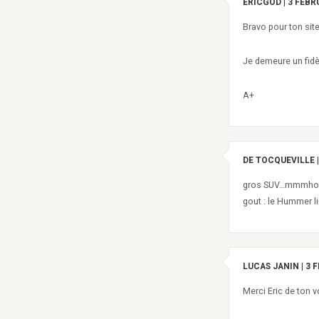
ERICGOD
|
3 FEBR
Bravo pour ton site
Je demeure un fidèl
A+
DE TOCQUEVILLE
|
gros SUV…mmmhooai
gout : le Hummer l
LUCAS JANIN
|
3 
Merci Eric de ton v