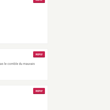
REPLY
ras le comble du mauvais
REPLY