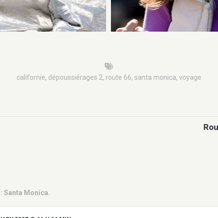
californie
,
dépoussiérages 2
,
route 66
,
santa monica
,
voyage
Rou
 : Santa Monica.