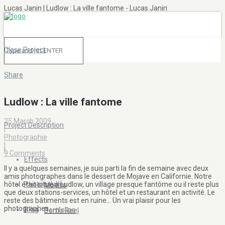
Lucas Janin | Ludlow : La ville fantome - Lucas Janin
Close Project
Share
|
Ludlow : La ville fantome
25 March 2009
Project Description
|
Photographie
|
|
9 Comments
Effects
Il y a quelques semaines, je suis parti la fin de semaine avec deux
amis photographes dans le dessert de Mojave en Californie. Notre
hôtel était situé à Ludlow, un village presque fantôme ou il reste plus
Photography
Movies
que deux stations-services, un hôtel et un restaurant en activité. Le
reste des bâtiments est en ruine… Un vrai plaisir pour les
photographes.
Blog
Portfolios
Demo Reel