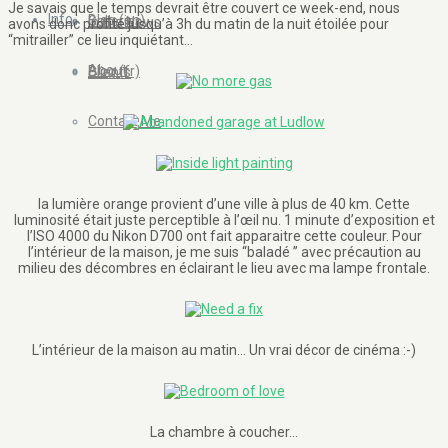
Je savais que le temps devrait être couvert ce week-end, nous
Info
Blog (en)
Galleries
In the News
avons donc profité jusqu’à 3h du matin de la nuit étoilée pour
“mitrailler” ce lieu inquiétant…
About
Blog (fr)
Clients
Contact Me
la lumière orange provient d’une ville à plus de 40 km. Cette
luminosité était juste perceptible à l’œil nu. 1 minute d’exposition et
l’ISO 4000 du Nikon D700 ont fait apparaitre cette couleur. Pour
l’intérieur de la maison, je me suis “baladé ” avec précaution au
milieu des décombres en éclairant le lieu avec ma lampe frontale.
L’intérieur de la maison au matin… Un vrai décor de cinéma :-)
La chambre à coucher…