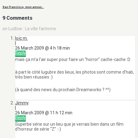
San Francisco, mon amour…
9 Comments
on Ludlow : La ville fantome.
loïc m.
|
26 March 2009 @ 4 h 18 min
Reply
mais ça m’a l’air super pour faire un “horror” cache-cache :D
à part le côté lugubre des lieux, les photos sont comme d’hab,
très bien réussies :)
(à quand des news du prochain Dreamworks ? ^^)
Jimmy
|
26 March 2009 @ 11 h 12 min
Reply
Superbe série sur un lieu que je verrais bien dans un film
d’horreur de série “Z” :-)