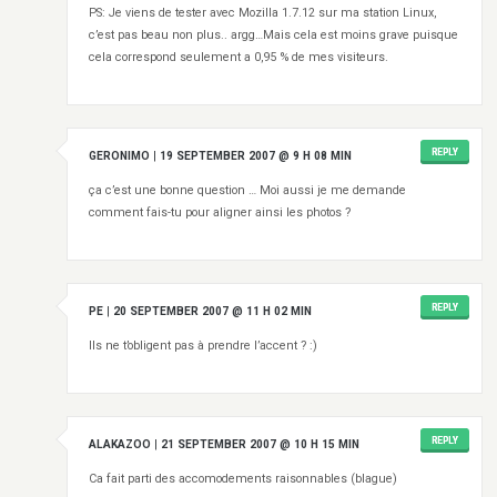
PS: Je viens de tester avec Mozilla 1.7.12 sur ma station Linux,
c’est pas beau non plus.. argg…Mais cela est moins grave puisque
cela correspond seulement a 0,95 % de mes visiteurs.
REPLY
GERONIMO
|
19 SEPTEMBER 2007 @ 9 H 08 MIN
ça c’est une bonne question … Moi aussi je me demande
comment fais-tu pour aligner ainsi les photos ?
REPLY
PE
|
20 SEPTEMBER 2007 @ 11 H 02 MIN
Ils ne t’obligent pas à prendre l’accent ? :)
REPLY
ALAKAZOO
|
21 SEPTEMBER 2007 @ 10 H 15 MIN
Ca fait parti des accomodements raisonnables (blague)