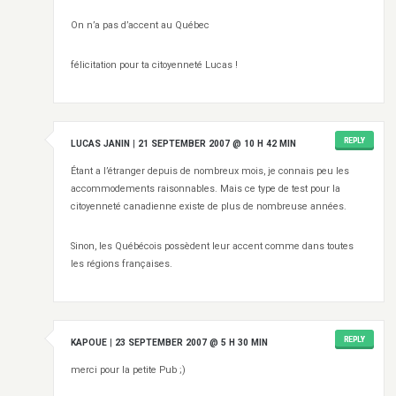
On n’a pas d’accent au Québec
félicitation pour ta citoyenneté Lucas !
REPLY
LUCAS JANIN
|
21 SEPTEMBER 2007 @ 10 H 42 MIN
Étant a l’étranger depuis de nombreux mois, je connais peu les
accommodements raisonnables. Mais ce type de test pour la
citoyenneté canadienne existe de plus de nombreuse années.
Sinon, les Québécois possèdent leur accent comme dans toutes
les régions françaises.
REPLY
KAPOUE
|
23 SEPTEMBER 2007 @ 5 H 30 MIN
merci pour la petite Pub ;)