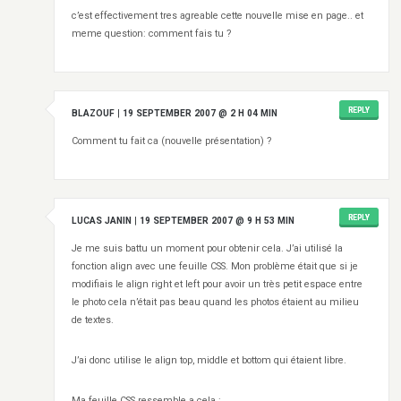
c’est effectivement tres agreable cette nouvelle mise en page.. et
meme question: comment fais tu ?
REPLY
BLAZOUF
|
19 SEPTEMBER 2007 @ 2 H 04 MIN
Comment tu fait ca (nouvelle présentation) ?
REPLY
LUCAS JANIN
|
19 SEPTEMBER 2007 @ 9 H 53 MIN
Je me suis battu un moment pour obtenir cela. J’ai utilisé la
fonction align avec une feuille CSS. Mon problème était que si je
modifiais le align right et left pour avoir un très petit espace entre
le photo cela n’était pas beau quand les photos étaient au milieu
de textes.
J’ai donc utilise le align top, middle et bottom qui étaient libre.
Ma feuille CSS ressemble a cela :