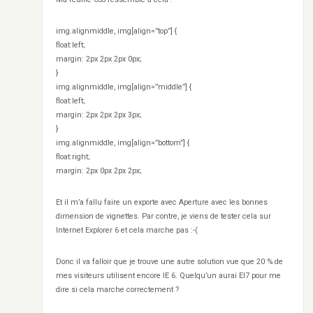
img.alignmiddle, img[align=”top”] {
float:left;
margin: 2px 2px 2px 0px;
}
img.alignmiddle, img[align=”middle”] {
float:left;
margin: 2px 2px 2px 3px;
}
img.alignmiddle, img[align=”bottom”] {
float:right;
margin: 2px 0px 2px 2px;
Et il m’a fallu faire un exporte avec Aperture avec les bonnes
dimension de vignettes. Par contre, je viens de tester cela sur
Internet Explorer 6 et cela marche pas :-(
Donc il va falloir que je trouve une autre solution vue que 20 % de
mes visiteurs utilisent encore IE 6. Quelqu’un aurai EI7 pour me
dire si cela marche correctement ?