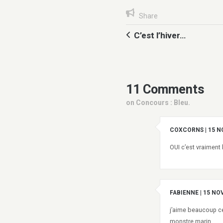
Share
C’est l’hiver…
11 Comments
on Concours : Bleu.
COXCORNS
|
15 N
OUI c’est vraiment
FABIENNE
|
15 NO
j’aime beaucoup ces
monstre marin