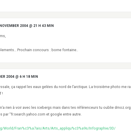
 NOVEMBER 2004 @ 21 H 43 MIN
rns,
lements… Prochain concours : borne fontaine..
ER 2004 @ 6 H 18 MIN
yssale, ça rappel les eaux gelées du nord de l’arctique. La troisième photo me r
 !
 n’a rien à voir avec les icebergs mais dans tes référenceurs tu oublie dmoz.org
és par “fr.search.yahoo.com et google entre autre.
rg/World/Fran%c3%a7ais/Arts/Arts_appliqu%c3%a9s/Infographie/3D/