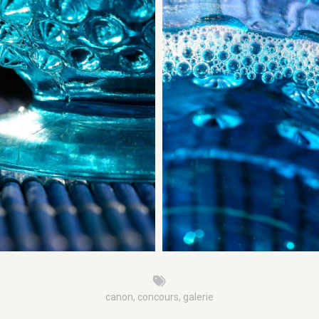
canon
,
concours
,
galerie