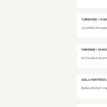
TURNOVER
|
16 N
Je préfère les pay
FABIENNE
|
18 NO
et à la place du pro
ASAJJ VENTRESS
|
Belles photos!! J’ai