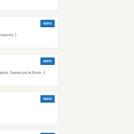
REPLY
 macros :)
REPLY
rès, t’aurais pu le boire :-)
REPLY