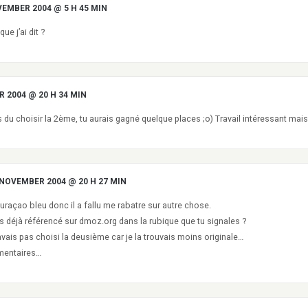
VEMBER 2004 @ 5 H 45 MIN
ue j’ai dit ?
 2004 @ 20 H 34 MIN
s du choisir la 2ème, tu aurais gagné quelque places ;o) Travail intéressant mais
 NOVEMBER 2004 @ 20 H 27 MIN
uraçao bleu donc il a fallu me rabatre sur autre chose.
as déjà référencé sur dmoz.org dans la rubique que tu signales ?
 n’avais pas choisi la deusième car je la trouvais moins originale…
mentaires…