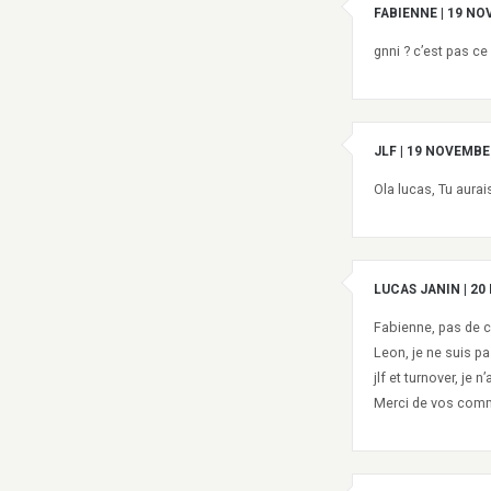
FABIENNE
|
19 NO
gnni ? c’est pas ce q
JLF
|
19 NOVEMBER
Ola lucas, Tu aurai
LUCAS JANIN
|
20
Fabienne, pas de c
Leon, je ne suis p
jlf et turnover, je
Merci de vos com