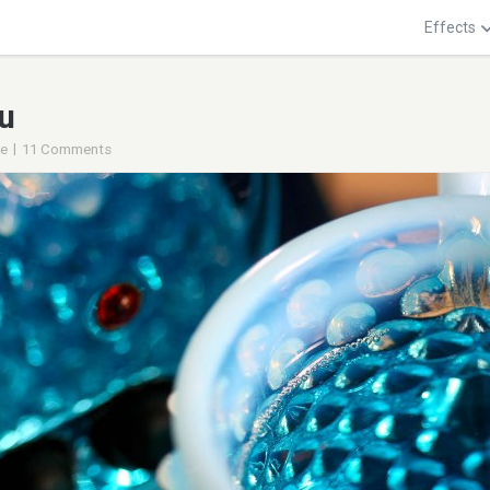
Effects
u
|
ie
11 Comments