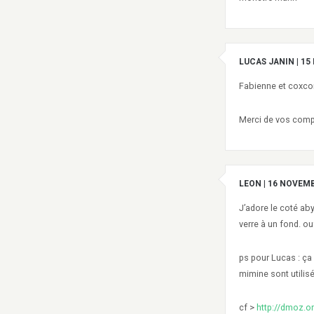
LUCAS JANIN
|
15
Fabienne et coxco
Merci de vos comp
LEON
|
16 NOVEMB
J’adore le coté ab
verre à un fond. ouf
ps pour Lucas : ça
mimine sont utilis
cf >
http://dmoz.o