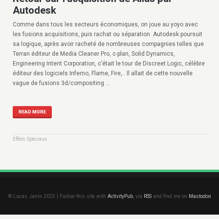
Autodesk
Comme dans tous les secteurs économiques, on joue au yoyo avec
les fusions acquisitions, puis rachat ou séparation. Autodesk poursuit
sa logique, après avoir racheté de nombreuses compagnies telles que
Terran éditeur de Media Cleaner Pro, c-plan, Solid Dynamics,
Engineering Intent Corporation, c’était le tour de Discreet Logic, célèbre
éditeur des logiciels Inferno, Flame, Fire,.. Il allait de cette nouvelle
vague de fusions 3d/compositing …
READ MORE
Effets Spéciaux
© Lucas Janin 2025 | Fallow this site with
ActivityPub
, via
RSS
and find me on
Mastodon