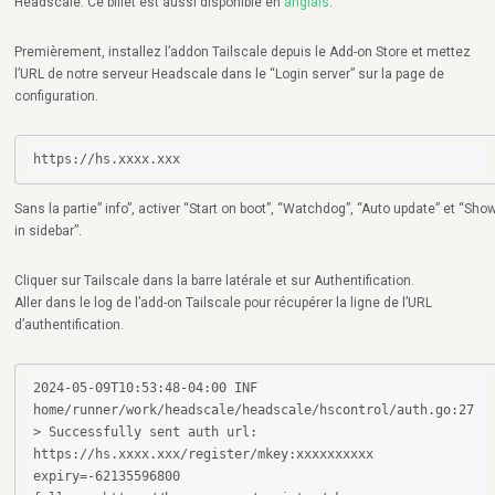
Headscale. Ce billet est aussi disponible en
anglais
.
Premièrement, installez l’addon Tailscale depuis le Add-on Store et mettez
l’URL de notre serveur Headscale dans le “Login server” sur la page de
configuration.
https://hs.xxxx.xxx
Sans la partie” info”, activer “Start on boot”, “Watchdog”, “Auto update” et “Sho
in sidebar”.
Cliquer sur Tailscale dans la barre latérale et sur Authentification.
Aller dans le log de l’add-on Tailscale pour récupérer la ligne de l’URL
d’authentification.
2024-05-09T10:53:48-04:00 INF 
home/runner/work/headscale/headscale/hscontrol/auth.go:27 
> Successfully sent auth url: 
https://hs.xxxx.xxx/register/mkey:xxxxxxxxxx 
expiry=-62135596800 