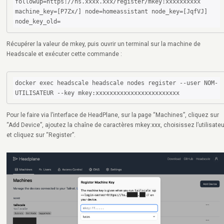
followup=https://hs.xxxx.xxx/register/mkey:xxxxxxxxxx 
machine_key=[P7Zx/] node=homeassistant node_key=[JqfVJ] 
node_key_old=
Récupérer la valeur de mkey, puis ouvrir un terminal sur la machine de
Headscale et exécuter cette commande :
docker exec headscale headscale nodes register --user NOM-
UTILISATEUR --key mkey:xxxxxxxxxxxxxxxxxxxxxxxx 
Pour le faire via l’interface de HeadPlane, sur la page “Machines”, cliquez sur
“Add Device”, ajoutez la chaîne de caractères mkey:xxx, choisissez l’utilisateu
et cliquez sur “Register”.