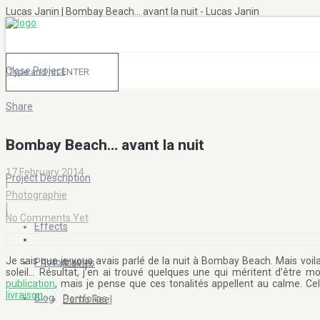
Lucas Janin | Bombay Beach... avant la nuit - Lucas Janin
Close Project
Share
|
Bombay Beach… avant la nuit
17 February 2014
Project Description
|
Photographie
|
|
No Comments Yet
Effects
Je sais que je vous avais parlé de la nuit à Bombay Beach. Mais voi
Photography
Movies
soleil… Résultat, j’en ai trouvé quelques une qui méritent d’être
publication
, mais je pense que ces tonalités appellent au calme. Ce
livraison
…
Blog
Portfolios
Demo Reel