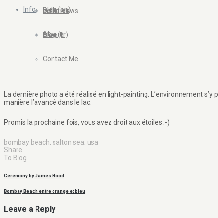
Info
Blog (en)
Galleries
In the News
About
Blog (fr)
Clients
Contact Me
La dernière photo a été réalisé en light-painting. L’environnement s’y
manière l’avancé dans le lac.
Promis la prochaine fois, vous avez droit aux étoiles :-)
bombay beach
,
salton sea
,
usa
Share
To Blog
Ceremony by James Hood
Bombay Beach entre orange et bleu
Leave a Reply