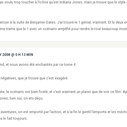
 pas voulu trop toucher à l’icône qu’est Indiana Jones, mais je trouve que le style
nser à la suite de Benjamin Gates. J’ai trouvé le 1 génial, vraiment. Et le deux
ême trame que le 1 avec un scénario amplifié pour rendre le tout beaucoup moin
Y 2008 @ 0 H 13 MIN
-end, et nous avons été enchantés par ce tome 4.
s négatives, que je trouve que c’est exagéré.
e, le scénario est bien ficelé, et c’est vraiment un plaisir que de voir ce film. Ap
ones, ben oui, on ets déçu.
s aventures, on est emporté par l’action, et à la fin le gentil l’emporte et les méc
a le fait toujours.