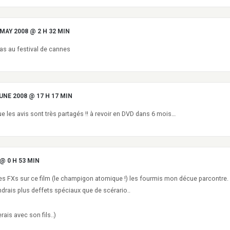
 MAY 2008 @ 2 H 32 MIN
pas au festival de cannes
UNE 2008 @ 17 H 17 MIN
e les avis sont très partagés !! à revoir en DVD dans 6 mois…
 @ 0 H 53 MIN
 les FXs sur ce film (le champigon atomique !) les fourmis mon décue parcontre.
ndrais plus deffets spéciaux que de scérario..
erais avec son fils..)