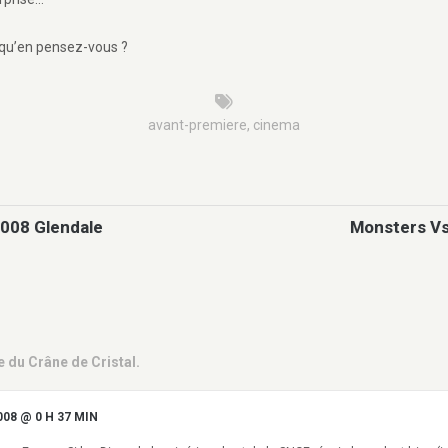
, qu’en pensez-vous ?
avant-premiere
,
cinema
2008 Glendale
Monsters Vs 
 du Crâne de Cristal.
008 @ 0 H 37 MIN