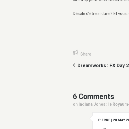
Désolé d’être si dure ? Et vous
Share
Dreamworks : FX Day 
6 Comments
on Indiana Jones : le Royaume
PIERRE
|
20 MAY 2