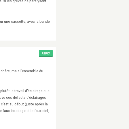
e. si les grèves ne paralysent
sur une cassette, avec la bande
REPLY
enchère, mais l’ensemble du
lutôt le travail d’éclairage que
ouve ces défauts d’éclairages
’est au début (juste après la
e faux éclairage et le faux ciel,