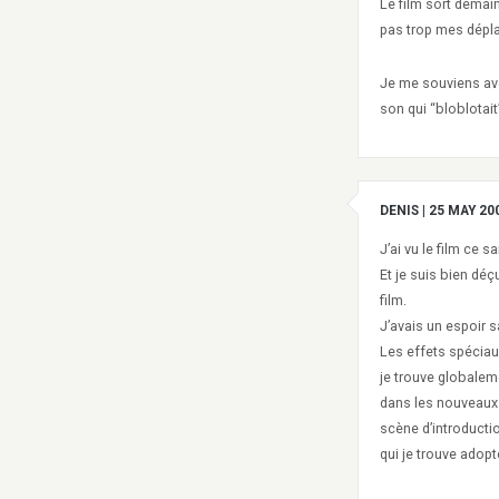
Le film sort demain
pas trop mes déplac
Je me souviens ave
son qui “bloblotait
DENIS
|
25 MAY 20
J’ai vu le film ce s
Et je suis bien dé
film.
J’avais un espoir
Les effets spéciaux
je trouve globalem
dans les nouveaux 
scène d’introduction
qui je trouve adop