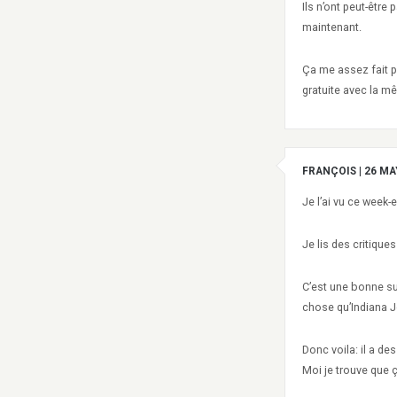
Ils n’ont peut-être
maintenant.
Ça me assez fait pe
gratuite avec la m
FRANÇOIS
|
26 MA
Je l’ai vu ce week
Je lis des critique
C’est une bonne suit
chose qu’Indiana J
Donc voila: il a de
Moi je trouve que ç